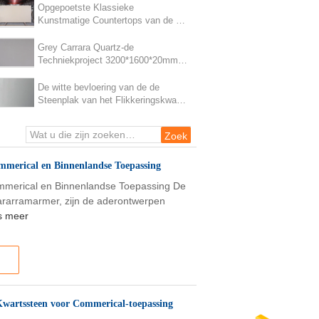
Opgepoetste Klassieke
Kunstmatige Countertops van de de
Plakkeuken van de Kwartssteen
Binnentoepassing
Grey Carrara Quartz-de
Techniekproject 3200*1600*20mm
van Keukenworktop
De witte bevloering van de de
Steenplak van het Flikkeringskwarts
voor commerical projectcountertop
mmerical en Binnenlandse Toepassing
ommerical en Binnenlandse Toepassing De
 cararramarmer, zijn de aderontwerpen
s meer
Kwartssteen voor Commerical-toepassing