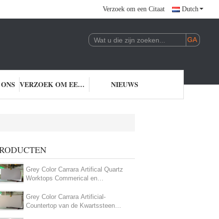
Verzoek om een Citaat
Dutch
 ONS
VERZOEK OM EEN CITAAT
NIEUWS
RODUCTEN
Grey Color Carrara Artifical Quartz
Worktops Commerical en
Binnenlandse Toepassing
Grey Color Carrara Artificial-
Countertop van de Kwartssteen
voor Commerical-toepassing