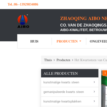
Tel.:
86--13929834086
ZHAOQING AIBO N
CO. VAN DE ZHAOQINGS
AIBO-KWALITEIT, BETROUW
HUIS
PRODUCTEN
ONGEVEE
Thuis
Producten
Het Kwartssteen van Ca
ALLE PRODUCTEN
1
kunstmatige kwarts steen
gemanipuleerde kwarts steen
kunstmatige kwartsplakken