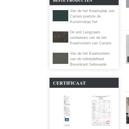
BESTE PRODUCTEN
Van de het Kwartsplak van
Carrara poetste de
Kunstmatige het
Kwartssteen Gebeëindigde
De anti Langzaam
Oppervlakten op
verdwenen van de het
Kwartssteen van Carrara
Kunstmatige Steen
Van de het Kwartssteen
Worktop 6,5 Mohz-
van de toiletijdelheid
Hardheid
Bovenkant Gebouwde
Zuurvaste Gemakkelijk
schoon te maken
CERTIFICAAT