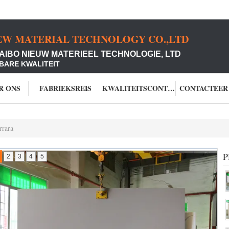
EW MATERIAL TECHNOLOGY CO.,LTD
AIBO NIEUW MATERIEEL TECHNOLOGIE, LTD
BARE KWALITEIT
R ONS
FABRIEKSREIS
KWALITEITSCONTROLE
CONTACTEER
rrara
P
2
3
4
5