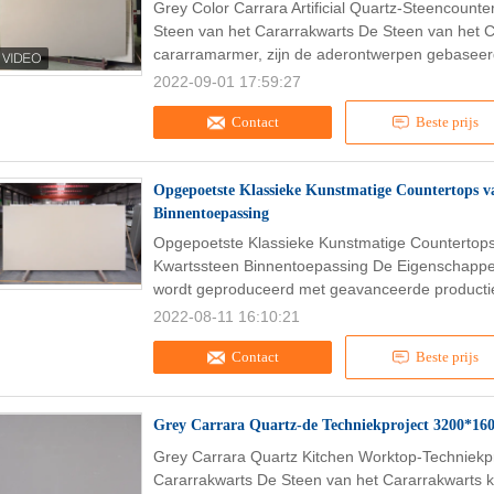
Grey Color Carrara Artificial Quartz-Steencount
Steen van het Cararrakwarts De Steen van het Car
cararramarmer, zijn de aderontwerpen gebaseer
2022-09-01 17:59:27
Contact
Beste prijs
Opgepoetste Klassieke Kunstmatige Countertops v
Binnentoepassing
Opgepoetste Klassieke Kunstmatige Countertop
Kwartssteen Binnentoepassing De Eigenschappe
wordt geproduceerd met geavanceerde productie
2022-08-11 16:10:21
Contact
Beste prijs
Grey Carrara Quartz-de Techniekproject 3200*
Grey Carrara Quartz Kitchen Worktop-Techniek
Cararrakwarts De Steen van het Cararrakwarts kij