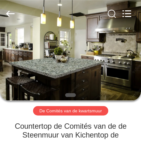
AIBO
New
Material
Technology
CO.,Ltd.
All
Rights
Reserved.
HUIS
PRODUCTEN
ONGEVEER
ONS
FABRIEKSREIS
De Comités van de kwartsmuur
KWALITEITSCONTROLE
Countertop de Comités van de de
Steenmuur van Kichentop de