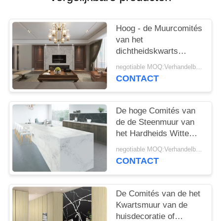
Hoog - de Muurcomités
van het
dichtheidskwarts
Kunstmatige de
negotiable MOQ:Verhandelbaar
Muurcomités van de
CONTACT
Steenwoonkamer
De hoge Comités van
de de Steenmuur van
het Hardheids Witte
Kwarts Kunstmatige
negotiable MOQ:Verhandelbaar
slepen Gebeëindigde
CONTACT
Oppervlakten
De Comités van de het
Kwartsmuur van de
huisdecoratie of