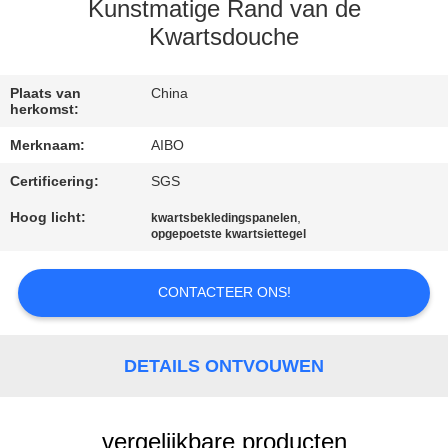
CONTACTEER
Kunstmatige Rand van de
ONS
Kwartsdouche
NIEUWS
Plaats van
China
herkomst:
Merknaam:
AIBO
VERZOEK
Certificering:
SGS
OM
Hoog licht:
,
kwartsbekledingspanelen
EEN
opgepoetste kwartsiettegel
CITAAT
CONTACTEER ONS!
SITEMAP
DETAILS ONTVOUWEN
PRIVACY
POLICY
vergelijkbare producten