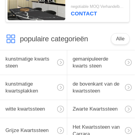
Keukencountertop
negotiable MOQ:Verhandelbaar
Materialenkwarts
CONTACT
populaire categorieën
Alle
kunstmatige kwarts
gemanipuleerde
steen
kwarts steen
kunstmatige
de bovenkant van de
kwartsplakken
kwartssteen
witte kwartssteen
Zwarte Kwartssteen
Het Kwartssteen van
Grijze Kwartssteen
Carrara