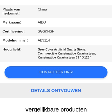
CONTACTEER
ONS
Plaats van
China
herkomst:
Merknaam:
AIBO
NIEUWS
Certificering:
SGS&NSF
VERZOEK
Modelnummer:
AB3114
OM
Hoog licht:
,
Grey Color Artificial Quartz Stone
,
Commerciële Kunstmatige Kwartssteen
EEN
Kunstmatige Kwartssteen 63 " X126“
CITAAT
CONTACTEER ONS!
SITEMAP
DETAILS ONTVOUWEN
PRIVACY
POLICY
vergelijkbare producten