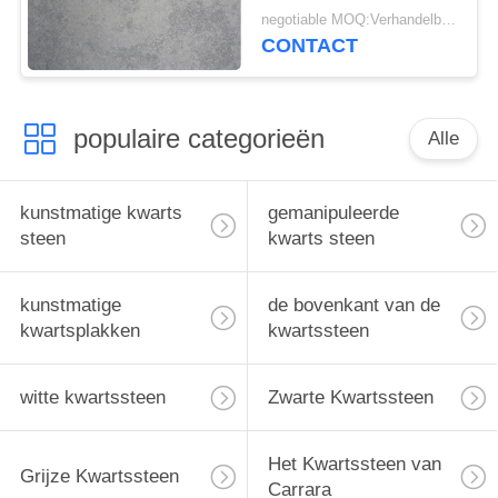
Natuurlijke het
negotiable MOQ:Verhandelbaar
Kwarts7% Hars van
CONTACT
Grey Quartz Stone
Honed Surface 93%
populaire categorieën
Alle
kunstmatige kwarts
gemanipuleerde
steen
kwarts steen
kunstmatige
de bovenkant van de
kwartsplakken
kwartssteen
witte kwartssteen
Zwarte Kwartssteen
Het Kwartssteen van
Grijze Kwartssteen
Carrara