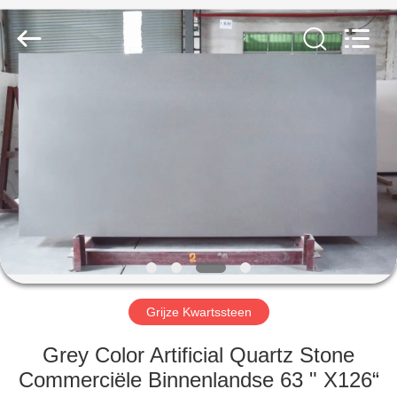
AIBO
New
Material
Technology
CO.,Ltd.
All
Rights
Reserved.
HUIS
PRODUCTEN
ONGEVEER
ONS
FABRIEKSREIS
Grijze Kwartssteen
KWALITEITSCONTROLE
Grey Color Artificial Quartz Stone
Commerciële Binnenlandse 63 " X126“