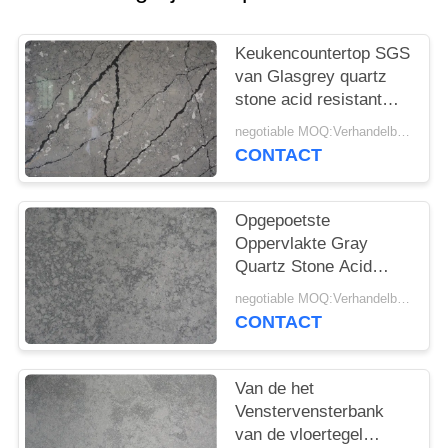
Keukencountertop SGS
van Glasgrey quartz
stone acid resistant
NSF Certificatie
negotiable MOQ:Verhandelbaar
CONTACT
Opgepoetste
Oppervlakte Gray
Quartz Stone Acid
Resistant voor
negotiable MOQ:Verhandelbaar
Keukencountertop
CONTACT
Blokstap
Van de het
Venstervensterbank
van de vloertegel